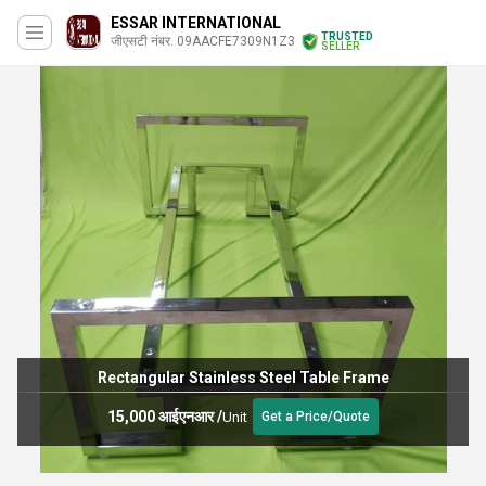
ESSAR INTERNATIONAL
TRUSTED
जीएसटी नंबर. 09AACFE7309N1Z3
SELLER
Single Phase Automatic Tractor Operated Rice Mill Machine
2,40,000 आईएनआर
/
Unit
Get a Price/Quote