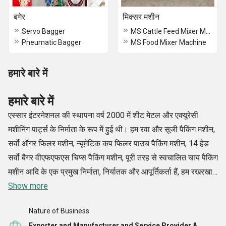
बगेर
मिक्सर मशीन
Servo Bagger
MS Cattle Feed Mixer Machine
Pneumatic Bagger
MS Food Mixer Machine
हमारे बारे में
हमारे बारे में
एस्सार इंटरनेशनल की स्थापना वर्ष 2000 में शीट मेटल और एक्यूरेसी
मशीनिंग पार्ट्स के निर्माता के रूप में हुई थी। हम रवा और सूजी पैकिंग मशीन,
सर्वो ऑगर फिलर मशीन, न्यूमेटिक कप फिलर पाउच पैकिंग मशीन, 14 हेड
सर्वो बैगर वीएफएफएस चिप्स पैकिंग मशीन, पूरी तरह से स्वचालित चाय पैकिंग
मशीन आदि के एक प्रमुख निर्माता, निर्यातक और आपूर्तिकर्ता हैं, हम रखरखाव
और टपकाना सेवाओं के अग्रणी सेवा प्रदाता भी हैं। उस बिंदु से आगे हमने
Show more
अपनी रुचि के विभिन्न क्षेत्रों में प्रभावी रूप से विकास और विस्तार किया है।
Nature of Business
हम इस तथ्य के आलोक में कभी भी पर्याप्त रूप से समझौता नहीं करते हैं कि
Exporter and Manufacturer and Service Provider &