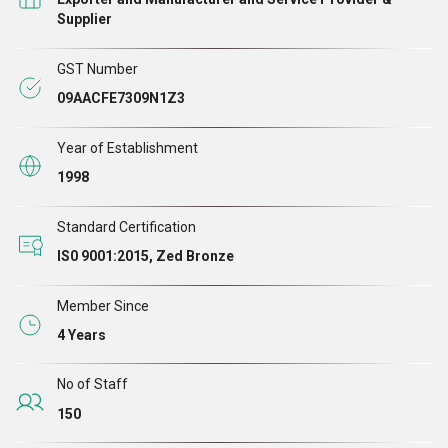
हमारे संगठन को उचित रणनीतियों के साथ, हमारे उपक्रमों के प्रत्येक भाग में
Supplier
निरंतर सुधार (काइज़ेन) में विश्वास है।
GST Number
09AACFE7309N1Z3
Year of Establishment
1998
Standard Certification
IS0 9001:2015, Zed Bronze
Member Since
4 Years
No of Staff
150