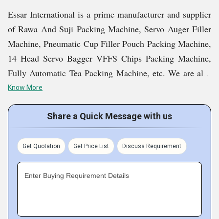
Essar International is a prime manufacturer and supplier
of Rawa And Suji Packing Machine, Servo Auger Filler
Machine, Pneumatic Cup Filler Pouch Packing Machine,
14 Head Servo Bagger VFFS Chips Packing Machine,
Fully Automatic Tea Packing Machine, etc. We are also
a chief service provider of maintenance and instillation
Know More
services. We fabricate in house created Pocket Pressing
Machines and likewise make for or offer different types
Share a Quick Message with us
of assistance to clients going from assembling and
Protection industry to schooling and medical care fields
Get Quotation
Get Price List
Discuss Requirement
to coordinated factors and capacity arrangements.
Enter Buying Requirement Details
Key Facts of
Essar International: